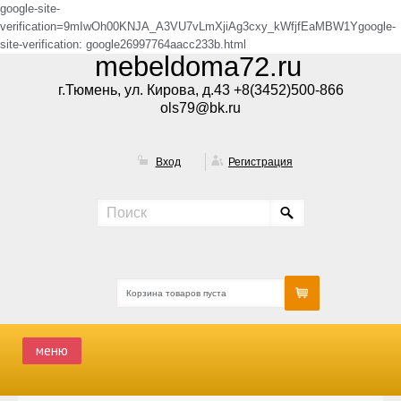
google-site-
verification=9mIwOh00KNJA_A3VU7vLmXjiAg3cxy_kWfjfEaMBW1Ygoogle-
site-verification: google26997764aacc233b.html
mebeldoma72.ru
г.Тюмень, ул. Кирова, д.43 +8(3452)500-866
ols79@bk.ru
Вход
Регистрация
Корзина товаров пуста
меню
ГЛАВНАЯ