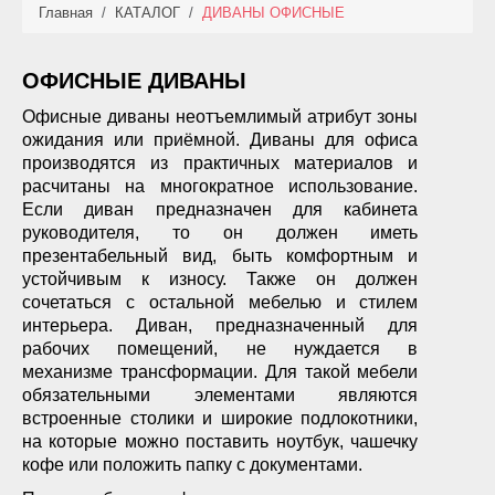
Главная
/
КАТАЛОГ
/
ДИВАНЫ ОФИСНЫЕ
КАТАЛОГ
НОВИНКИ
ОФИСНЫЕ ДИВАНЫ
Офисные диваны неотъемлимый атрибут зоны
АКЦИИ
ожидания или приёмной. Диваны для офиса
производятся из практичных материалов и
ФОТО РАБОТ
расчитаны на многократное использование.
Если диван предназначен для кабинета
УСЛУГИ
руководителя, то он должен иметь
презентабельный вид, быть комфортным и
ОПЛАТА
устойчивым к износу. Также он должен
сочетаться с остальной мебелью и стилем
интерьера. Диван, предназначенный для
КОНТАКТЫ
рабочих помещений, не нуждается в
механизме трансформации. Для такой мебели
обязательными элементами являются
встроенные столики и широкие подлокотники,
на которые можно поставить ноутбук, чашечку
кофе или положить папку с документами.