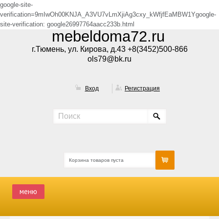
google-site-
verification=9mIwOh00KNJA_A3VU7vLmXjiAg3cxy_kWfjfEaMBW1Ygoogle-
site-verification: google26997764aacc233b.html
mebeldoma72.ru
г.Тюмень, ул. Кирова, д.43 +8(3452)500-866
ols79@bk.ru
Вход
Регистрация
Корзина товаров пуста
меню
ГЛАВНАЯ