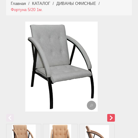
Главная
/
КАТАЛОГ
/
ДИВАНЫ ОФИСНЫЕ
/
КАТАЛОГ
Фортуна 5/20 1м.
НОВИНКИ
АКЦИИ
ФОТО РАБОТ
УСЛУГИ
ОПЛАТА
КОНТАКТЫ