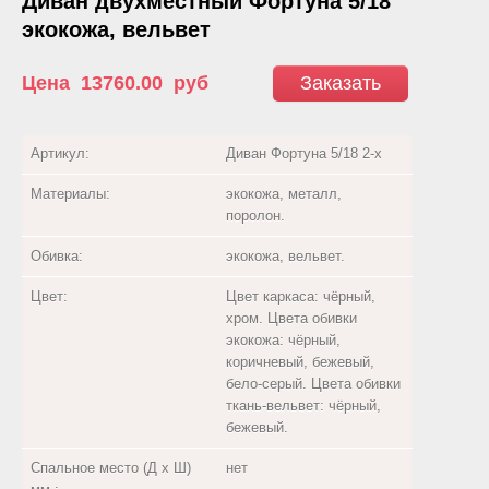
Диван двухместный Фортуна 5/18
экокожа, вельвет
Цена
13760.00
руб
Заказать
Артикул:
Диван Фортуна 5/18 2-х
Материалы:
экокожа, металл,
поролон.
Обивка:
экокожа, вельвет.
Цвет:
Цвет каркаса: чёрный,
хром. Цвета обивки
экокожа: чёрный,
коричневый, бежевый,
бело-серый. Цвета обивки
ткань-вельвет: чёрный,
бежевый.
Спальное место (Д х Ш)
нет