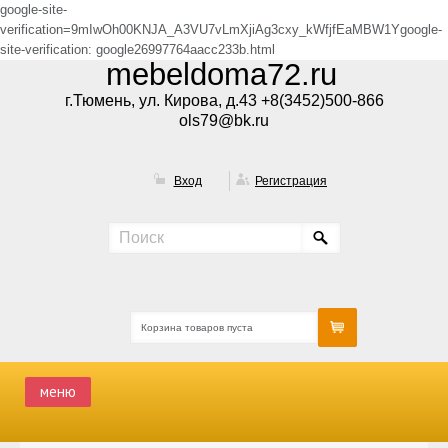
google-site-
verification=9mIwOh00KNJA_A3VU7vLmXjiAg3cxy_kWfjfEaMBW1Ygoogle-
site-verification: google26997764aacc233b.html
mebeldoma72.ru
г.Тюмень, ул. Кирова, д.43 +8(3452)500-866
ols79@bk.ru
Вход
Регистрация
Корзина товаров пуста
меню
ГЛАВНАЯ