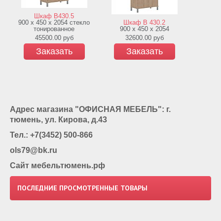
Шкаф В430.5
Шк
900 х 450 х 2054 стекло
Шкаф В 430.2
900 х 45
тонированное
900 х 450 х 2054
45500.00
руб
32600.00
руб
6
Заказать
Заказать
З
Адрес магазина "ОФИСНАЯ МЕБЕЛЬ": г.
тюмень, ул. Кирова, д.43
Тел.: +7(3452) 500-866
ols79@bk.ru
Сайт мебельтюмень.рф
ПОСЛЕДНИЕ ПРОСМОТРЕННЫЕ ТОВАРЫ