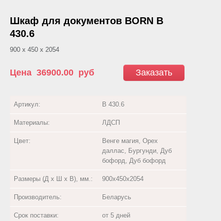
Шкаф для документов BORN В
430.6
900 х 450 х 2054
Цена
36900.00
руб
Заказать
Артикул:
В 430.6
Материалы:
ЛДСП
Цвет:
Венге магия, Орех
даллас, Бургунди, Дуб
бофорд, Дуб бофорд
Размеры (Д х Ш х В), мм.:
900х450х2054
Производитель:
Беларусь
Срок поставки:
от 5 дней