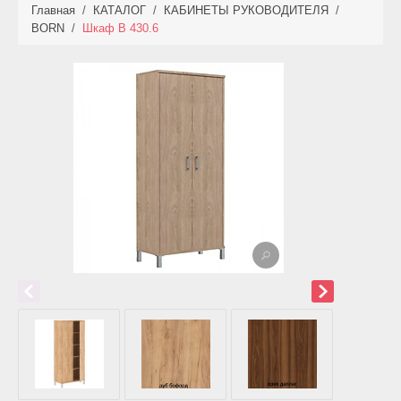
Главная
/
КАТАЛОГ
/
КАБИНЕТЫ РУКОВОДИТЕЛЯ
/
КАТАЛОГ
BORN
/
Шкаф В 430.6
НОВИНКИ
АКЦИИ
ФОТО РАБОТ
УСЛУГИ
ОПЛАТА
КОНТАКТЫ