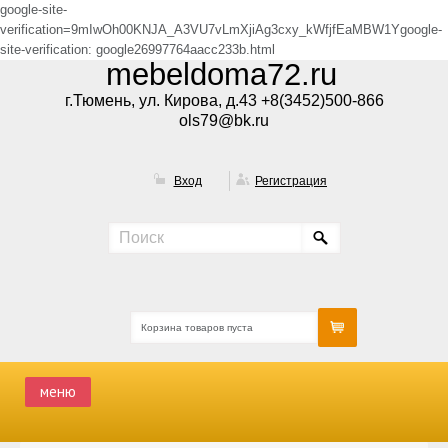
google-site-
verification=9mIwOh00KNJA_A3VU7vLmXjiAg3cxy_kWfjfEaMBW1Ygoogle-
site-verification: google26997764aacc233b.html
mebeldoma72.ru
г.Тюмень, ул. Кирова, д.43 +8(3452)500-866
ols79@bk.ru
Вход
Регистрация
Корзина товаров пуста
меню
ГЛАВНАЯ