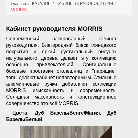
Главная
/
КАТАЛОГ
/
КАБИНЕТЫ РУКОВОДИТЕЛЯ
/
КАТАЛОГ
MORRIS
НОВИНКИ
Кабинет руководителя MORRIS
АКЦИИ
Современный лакированный кабинет
руководителя. Благородный блеск глянцевого
ФОТО РАБОТ
покрытия и яркий рустикальный рисунок
натурального дерева делают эту коллекцию
УСЛУГИ
особенно привлекательой. Оригинальные
боковые проставки столешниц и "парящие"
ОПЛАТА
топы делают кабинет неповторимым. Стильные
алюминиевые ручки добавляют коллекции
MORRIS изысканность и современность.
КОНТАКТЫ
Солидная массивность и конструкционное
совершенство это всё MORRIS.
Цвета: Дуб Базель/Венге/Магия, Дуб
Базель/Белый