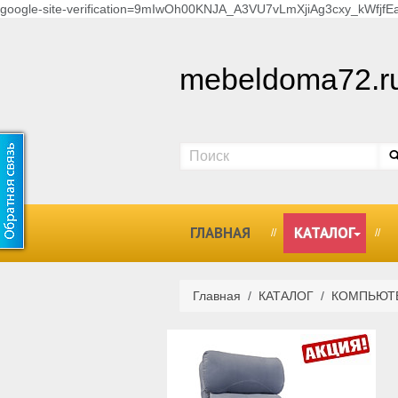
google-site-verification=9mIwOh00KNJA_A3VU7vLmXjiAg3cxy_kWfjfEa
mebeldoma72.r
ГЛАВНАЯ
КАТАЛОГ
Главная
/
КАТАЛОГ
/
КОМПЬЮТ