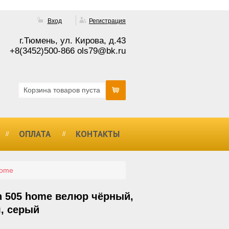
Вход
Регистрация
г.Тюмень, ул. Кирова, д.43
+8(3452)500-866 ols79@bk.ru
Корзина товаров пуста
ОПЛАТА
КОНТАКТЫ
home
n 505 home велюр чёрный,
л, серый