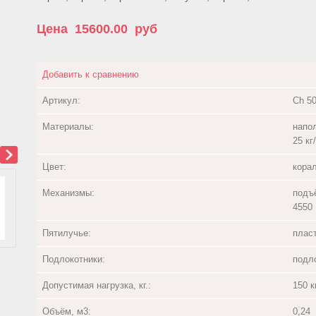
Цена
15600.00
руб
Добавить к сравнению
Артикул:
Ch 5
Материалы:
напо
25 кг
Цвет:
кора
Механизмы:
подъ
4550
Пятилучье:
плас
Подлокотники:
подл
Допустимая нагрузка, кг.:
150 кг
Объём, м3:
0,24