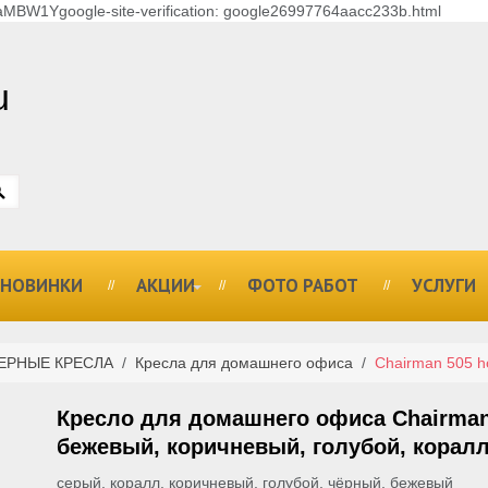
MBW1Ygoogle-site-verification: google26997764aacc233b.html
u
НОВИНКИ
АКЦИИ
ФОТО РАБОТ
УСЛУГИ
ЕРНЫЕ КРЕСЛА
/
Кресла для домашнего офиса
/
Chairman 505 
Кресло для домашнего офиса Chairma
бежевый, коричневый, голубой, корал
серый, коралл, коричневый, голубой, чёрный, бежевый