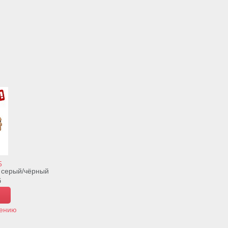
5
 серый/чёрный
б
нению