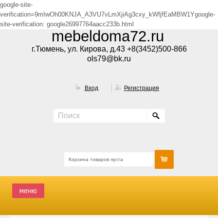
google-site-
verification=9mIwOh00KNJA_A3VU7vLmXjiAg3cxy_kWfjfEaMBW1Ygoogle-
site-verification: google26997764aacc233b.html
mebeldoma72.ru
г.Тюмень, ул. Кирова, д.43 +8(3452)500-866
ols79@bk.ru
Вход
Регистрация
Корзина товаров пуста
меню
ГЛАВНАЯ