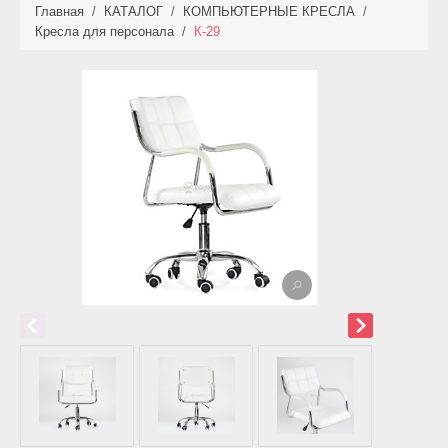
Главная
/
КАТАЛОГ
/
КОМПЬЮТЕРНЫЕ КРЕСЛА
/
КАТАЛОГ
Кресла для персонала
/
К-29
НОВИНКИ
АКЦИИ
ФОТО РАБОТ
УСЛУГИ
ОПЛАТА
КОНТАКТЫ