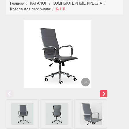
Главная
/
КАТАЛОГ
/
КОМПЬЮТЕРНЫЕ КРЕСЛА
/
КАТАЛОГ
Кресла для персонала
/
К-110
НОВИНКИ
АКЦИИ
ФОТО РАБОТ
УСЛУГИ
ОПЛАТА
КОНТАКТЫ