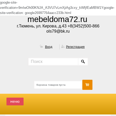
google-site-
verification=9mIwOh00KNJA_A3VU7vLmXjiAg3cxy_kWfjfEaMBW1Ygoogle-
site-verification: google26997764aacc233b.html
mebeldoma72.ru
г.Тюмень, ул. Кирова, д.43 +8(3452)500-866
ols79@bk.ru
Вход
Регистрация
Корзина товаров пуста
меню
ГЛАВНАЯ