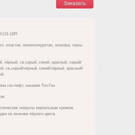
Заказать
K131-10Pl
л, пластик, пенополиуретан, экокожа, ткань-
а
, чёрный, св.серый, синий, красный, серый/
ый, св.серый/чёрный, синий/чёрный, красный/
ый,
ма газ-лифт, качания Топ-Ган
тик
ллические покрыты зеркальным хромом,
дки из экокожи чёрного цвета.