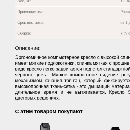
Вес, кг.:
12,04
Производитель:
Росс
Срок поставки:
от 1 
Сборка:
7 % 
Описание:
Эргономичное компьютерное кресло с высокой спинк
имеет мягкие подлокотники, спинка мягкая с проши
виде кресло легко задвигается под стол стандартной
чёрного цвета. Мягкое комфортное сидение рег
механизмом качания топ-ган, который фиксирует
высокопрочная ткань-сетка - это дышащий материа
длительное время и не вытягивается. Кресло S
цветовых решениях.
С этим товаром покупают