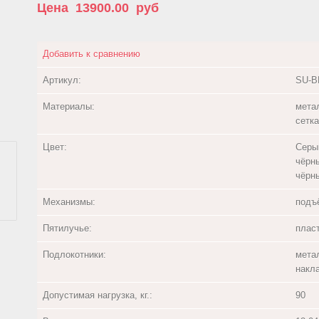
Цена
13900.00
руб
Добавить к сравнению
Артикул:
SU-B
Материалы:
метал
сетк
Цвет:
Серый
чёрн
чёрн
Механизмы:
подъё
Пятилучье:
плас
Подлокотники:
мета
накла
Допустимая нагрузка, кг.:
90