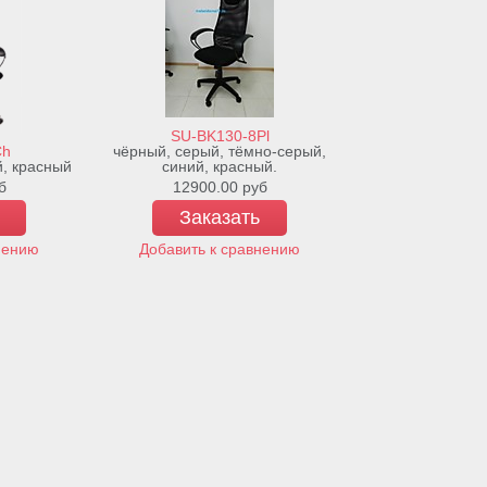
SU-ВK130-8Pl
Ch
чёрный, серый, тёмно-серый,
й, красный
синий, красный.
SU-BK13
б
12900.00
руб
12600.
Заказать
Зака
нению
Добавить к сравнению
Добавить к