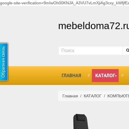
google-site-verification=9mIwOh00KNJA_A3VU7vLmXjiAg3cxy_kWfjfEa
mebeldoma72.r
ГЛАВНАЯ
КАТАЛОГ
Главная
/
КАТАЛОГ
/
КОМПЬЮТ