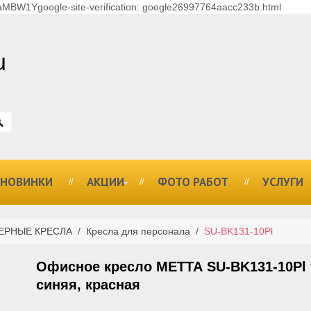
MBW1Ygoogle-site-verification: google26997764aacc233b.html
u
НОВИНКИ
АКЦИИ
ФОТО РАБОТ
УСЛУГИ
ЕРНЫЕ КРЕСЛА
/
Кресла для персонала
/
SU-BK131-10Pl
Офисное кресло МЕТТА SU-BK131-10Pl т
синяя, красная