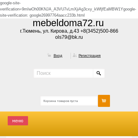
google-site-
verification=9mIwOh00KNJA_A3VU7vLmXjiAg3cxy_kWfjfEaMBW1Ygoogle-
site-verification: google26997764aacc233b.html
mebeldoma72.ru
г.Тюмень, ул. Кирова, д.43 +8(3452)500-866
ols79@bk.ru
Вход
Регистрация
Корзина товаров пуста
меню
ГЛАВНАЯ