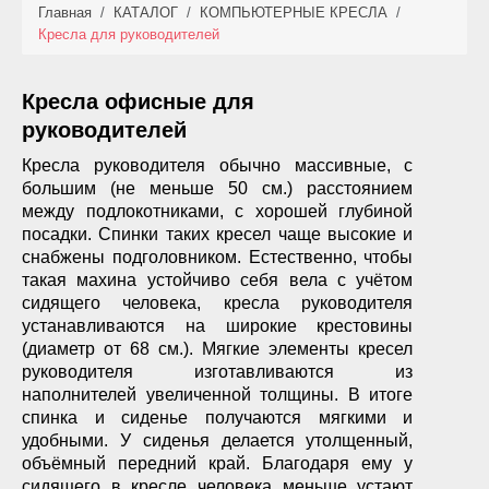
Главная
/
КАТАЛОГ
/
КОМПЬЮТЕРНЫЕ КРЕСЛА
/
КАТАЛОГ
Кресла для руководителей
НОВИНКИ
Кресла офисные для
АКЦИИ
руководителей
Кресла руководителя обычно массивные, с
ФОТО РАБОТ
большим (не меньше 50 см.) расстоянием
между подлокотниками, с хорошей глубиной
УСЛУГИ
посадки. Спинки таких кресел чаще высокие и
снабжены подголовником. Естественно, чтобы
ОПЛАТА
такая махина устойчиво себя вела с учётом
сидящего человека, кресла руководителя
КОНТАКТЫ
устанавливаются на широкие крестовины
(диаметр от 68 см.). Мягкие элементы кресел
руководителя изготавливаются из
наполнителей увеличенной толщины. В итоге
спинка и сиденье получаются мягкими и
удобными. У сиденья делается утолщенный,
объёмный передний край. Благодаря ему у
сидящего в кресле человека меньше устают