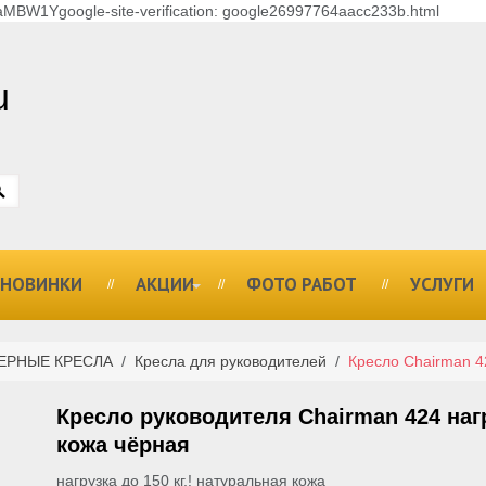
MBW1Ygoogle-site-verification: google26997764aacc233b.html
u
НОВИНКИ
АКЦИИ
ФОТО РАБОТ
УСЛУГИ
ЕРНЫЕ КРЕСЛА
/
Кресла для руководителей
/
Кресло Chairman 4
Кресло руководителя Chairman 424 нагр
кожа чёрная
нагрузка до 150 кг.! натуральная кожа