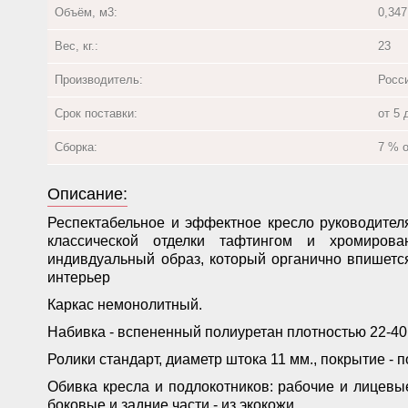
Объём, м3:
0,347
Вес, кг.:
23
Производитель:
Росс
Срок поставки:
от 5 
Сборка:
7 % 
Описание:
Респектабельное и эффектное кресло руководител
классической отделки тафтингом и хромиров
индивдуальный образ, который органично впишется
интерьер
Каркас немонолитный.
Набивка - вспененный полиуретан плотностью 22-40 
Ролики стандарт, диаметр штока 11 мм., покрытие - 
Обивка кресла и подлокотников: рабочие и лицевы
боковые и задние части - из экокожи.