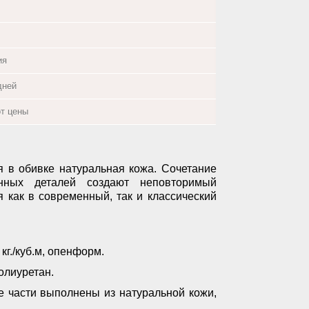
ия
дней
от цены
я в обивке натуральная кожа. Сочетание
анных деталей создают неповторимый
 как в современный, так и классический
кг./куб.м, опенформ.
полиуретан.
е части выполнены из натуральной кожи,