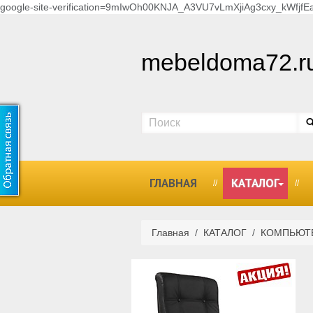
google-site-verification=9mIwOh00KNJA_A3VU7vLmXjiAg3cxy_kWfjfEa
mebeldoma72.r
ГЛАВНАЯ
КАТАЛОГ
Главная
/
КАТАЛОГ
/
КОМПЬЮТ