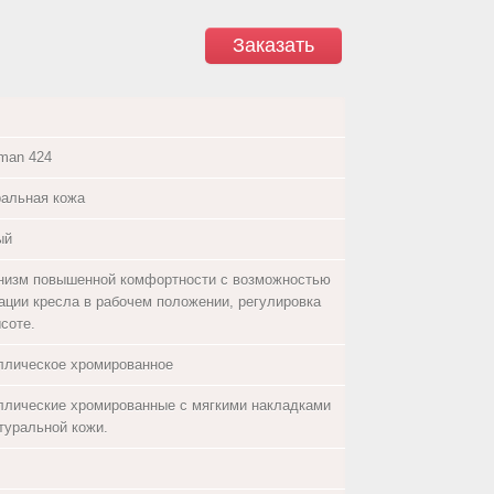
Заказать
rman 424
ральная кожа
ый
низм повышенной комфортности с возможностью
ации кресла в рабочем положении, регулировка
соте.
ллическое хромированное
ллические хромированные с мягкими накладками
атуральной кожи.