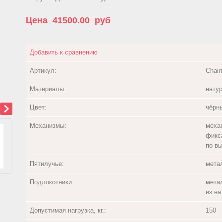
Цена
41500.00
руб
Добавить к сравнению
Артикул:
Chai
Материалы:
нату
Цвет:
чёрн
Механизмы:
меха
фикс
по вы
Пятилучье:
мета
Подлокотники:
мета
из н
Допустимая нагрузка, кг.:
150