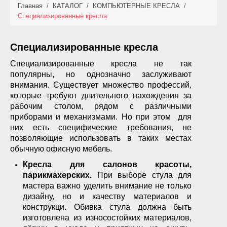
Главная
/
КАТАЛОГ
/
КОМПЬЮТЕРНЫЕ КРЕСЛА
/
КАТАЛОГ
Специализированные кресла
НОВИНКИ
Специализированные кресла
АКЦИИ
Специализированные кресла не так
популярны, но однозначно заслуживают
ФОТО РАБОТ
внимания. Существует множество профессий,
которые требуют длительного нахождения за
УСЛУГИ
рабочим столом, рядом с различными
приборами и механизмами. Но при этом для
ОПЛАТА
них есть специфические требования, не
позволяющие использовать в таких местах
обычную офисную мебель.
КОНТАКТЫ
Кресла для салонов красоты,
парикмахерских.
При выборе стула для
мастера важно уделить внимание не только
дизайну, но и качеству материалов и
конструкци. Обивка стула должна быть
изготовлена из износостойких материалов,