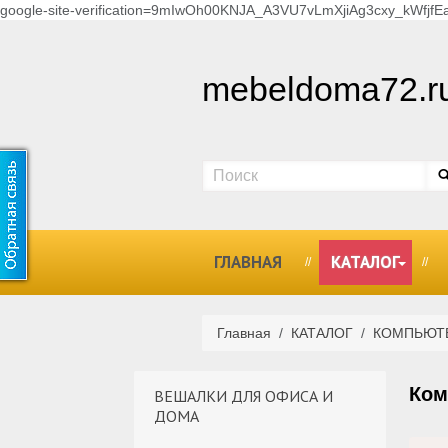
google-site-verification=9mIwOh00KNJA_A3VU7vLmXjiAg3cxy_kWfjfEa
mebeldoma72.r
ГЛАВНАЯ
КАТАЛОГ
Главная
/
КАТАЛОГ
/
КОМПЬЮТ
Ком
ВЕШАЛКИ ДЛЯ ОФИСА И
ДОМА