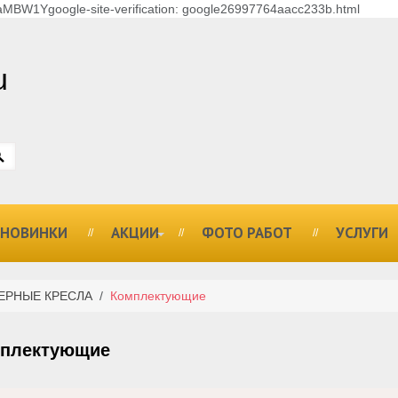
MBW1Ygoogle-site-verification: google26997764aacc233b.html
u
НОВИНКИ
АКЦИИ
ФОТО РАБОТ
УСЛУГИ
ЕРНЫЕ КРЕСЛА
/
Комплектующие
плектующие