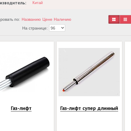
изводитель:
Китай
ровать по:
Названию
Цене
Наличию
На странице:
Газ-лифт
Газ-лифт супер длинный