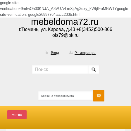
google-site-
verification=9mIwOh00KNJA_A3VU7vLmXjiAg3cxy_kWfjfEaMBW1Ygoogle-
site-verification: google26997764aacc233b.html
mebeldoma72.ru
г.Тюмень, ул. Кирова, д.43 +8(3452)500-866
ols79@bk.ru
Вход
Регистрация
Корзина товаров пуста
меню
ГЛАВНАЯ