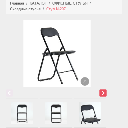
Главная
/
КАТАЛОГ
/
ОФИСНЫЕ СТУЛЬЯ
/
КАТАЛОГ
Складные стулья
/
Стул N-297
НОВИНКИ
АКЦИИ
ФОТО РАБОТ
УСЛУГИ
ОПЛАТА
КОНТАКТЫ