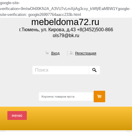
google-site-
verification=9mIwOh00KNJA_A3VU7vLmXjiAg3cxy_kWfjfEaMBW1Ygoogle-
site-verification: google26997764aacc233b.html
mebeldoma72.ru
г.Тюмень, ул. Кирова, д.43 +8(3452)500-866
ols79@bk.ru
Вход
Регистрация
Корзина товаров пуста
меню
ГЛАВНАЯ