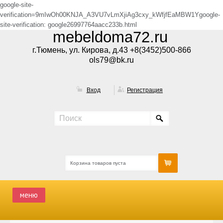
google-site-
verification=9mIwOh00KNJA_A3VU7vLmXjiAg3cxy_kWfjfEaMBW1Ygoogle-
site-verification: google26997764aacc233b.html
mebeldoma72.ru
г.Тюмень, ул. Кирова, д.43 +8(3452)500-866
ols79@bk.ru
Вход
Регистрация
Корзина товаров пуста
меню
ГЛАВНАЯ