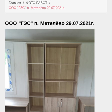
Главная
/
ФОТО РАБОТ
/
КАТАЛОГ
ООО "ГЭС" п. Метелёво 29.07.2021г.
НОВИНКИ
ООО "ГЭС" п. Метелёво 29.07.2021г.
АКЦИИ
ФОТО РАБОТ
УСЛУГИ
ОПЛАТА
КОНТАКТЫ