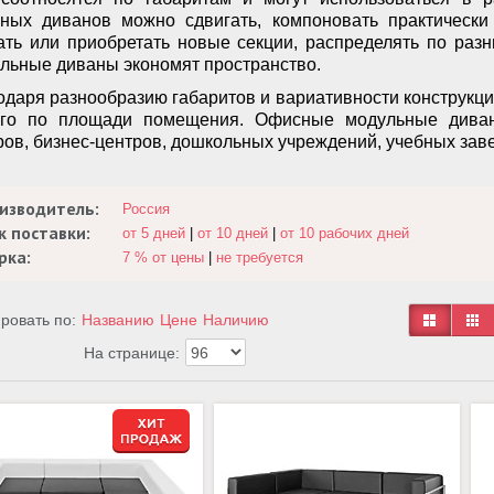
ных диванов можно сдвигать, компоновать практически
ать или приобретать новые секции, распределять по ра
льные диваны экономят пространство.
одаря разнообразию габаритов и вариативности конструкц
го по площади помещения. Офисные модульные диван
ров, бизнес-центров, дошкольных учреждений, учебных завед
изводитель:
Россия
к поставки:
от 5 дней
|
от 10 дней
|
от 10 рабочих дней
рка:
7 % от цены
|
не требуется
ровать по:
Названию
Цене
Наличию
На странице: