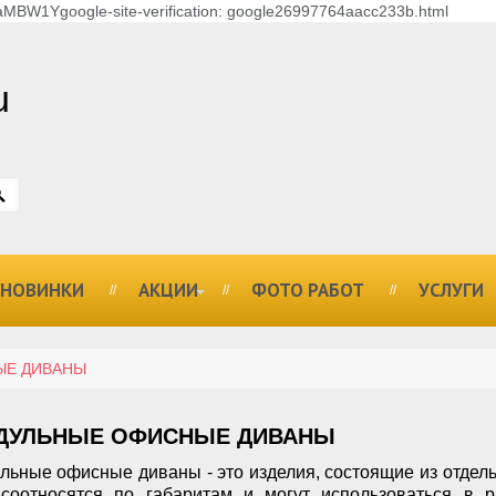
MBW1Ygoogle-site-verification: google26997764aacc233b.html
u
НОВИНКИ
АКЦИИ
ФОТО РАБОТ
УСЛУГИ
ЫЕ ДИВАНЫ
ДУЛЬНЫЕ ОФИСНЫЕ ДИВАНЫ
льные офисные диваны - это изделия, состоящие из отдель
соотносятся по габаритам и могут использоваться в 