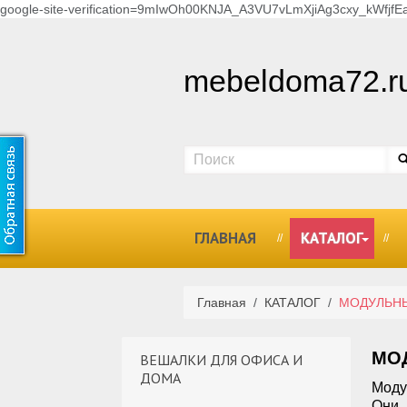
google-site-verification=9mIwOh00KNJA_A3VU7vLmXjiAg3cxy_kWfjfEa
mebeldoma72.r
ГЛАВНАЯ
КАТАЛОГ
Главная
/
КАТАЛОГ
/
МОДУЛЬН
МО
ВЕШАЛКИ ДЛЯ ОФИСА И
ДОМА
Моду
Они 