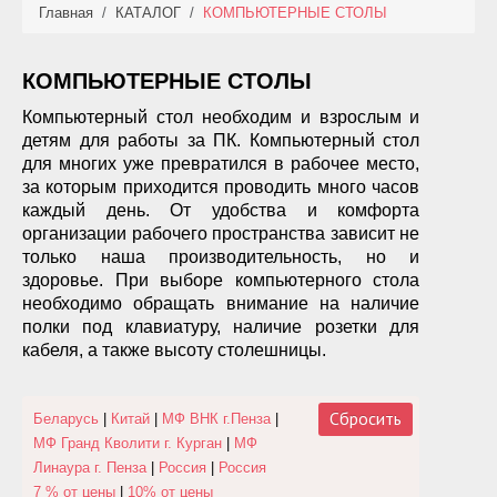
Главная
/
КАТАЛОГ
/
КОМПЬЮТЕРНЫЕ СТОЛЫ
КАТАЛОГ
НОВИНКИ
КОМПЬЮТЕРНЫЕ СТОЛЫ
Компьютерный стол необходим и взрослым и
АКЦИИ
детям для работы за ПК. Компьютерный стол
для многих уже превратился в рабочее место,
ФОТО РАБОТ
за которым приходится проводить много часов
каждый день. От удобства и комфорта
УСЛУГИ
организации рабочего пространства зависит не
только наша производительность, но и
ОПЛАТА
здоровье. При выборе компьютерного стола
необходимо обращать внимание на наличие
полки под клавиатуру, наличие розетки для
КОНТАКТЫ
кабеля, а также высоту столешницы.
Сбросить
Беларусь
|
Китай
|
МФ ВНК г.Пенза
|
МФ Гранд Кволити г. Курган
|
МФ
Линаура г. Пенза
|
Россия
|
Россия
7 % от цены
|
10% от цены