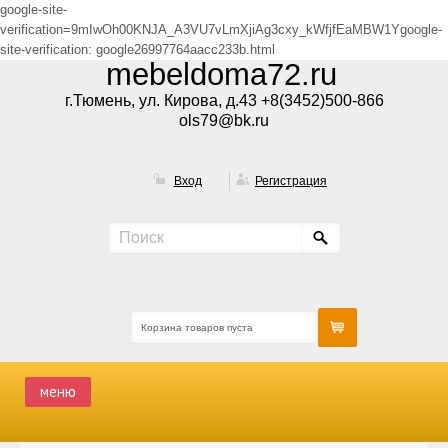
google-site-
verification=9mIwOh00KNJA_A3VU7vLmXjiAg3cxy_kWfjfEaMBW1Ygoogle-
site-verification: google26997764aacc233b.html
mebeldoma72.ru
г.Тюмень, ул. Кирова, д.43 +8(3452)500-866
ols79@bk.ru
Вход
Регистрация
Корзина товаров пуста
меню
ГЛАВНАЯ