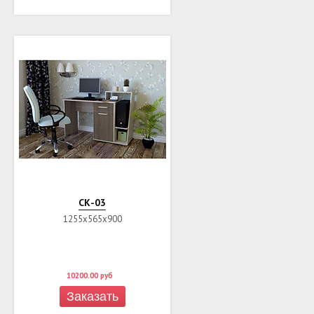
СК-03
1255х565х900
10200.00
руб
Заказать