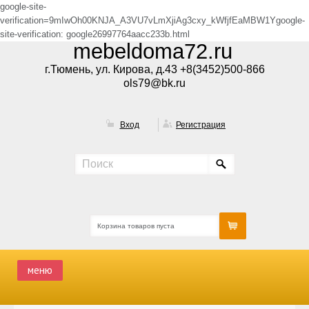
google-site-
verification=9mIwOh00KNJA_A3VU7vLmXjiAg3cxy_kWfjfEaMBW1Ygoogle-
site-verification: google26997764aacc233b.html
mebeldoma72.ru
г.Тюмень, ул. Кирова, д.43 +8(3452)500-866
ols79@bk.ru
Вход
Регистрация
Корзина товаров пуста
меню
ГЛАВНАЯ