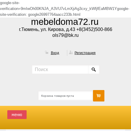
google-site-
verification=9mIwOh00KNJA_A3VU7vLmXjiAg3cxy_kWfjfEaMBW1Ygoogle-
site-verification: google26997764aacc233b.html
mebeldoma72.ru
г.Тюмень, ул. Кирова, д.43 +8(3452)500-866
ols79@bk.ru
Вход
Регистрация
Корзина товаров пуста
меню
ГЛАВНАЯ