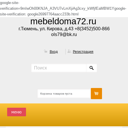
google-site-
verification=9mIwOh00KNJA_A3VU7vLmXjiAg3cxy_kWfjfEaMBW1Ygoogle-
site-verification: google26997764aacc233b.html
mebeldoma72.ru
г.Тюмень, ул. Кирова, д.43 +8(3452)500-866
ols79@bk.ru
Вход
Регистрация
Корзина товаров пуста
меню
ГЛАВНАЯ