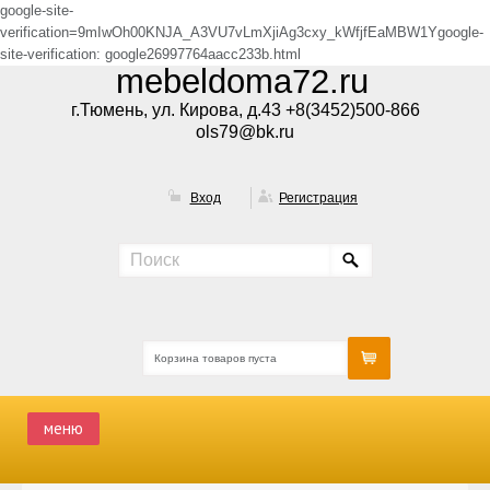
google-site-
verification=9mIwOh00KNJA_A3VU7vLmXjiAg3cxy_kWfjfEaMBW1Ygoogle-
site-verification: google26997764aacc233b.html
mebeldoma72.ru
г.Тюмень, ул. Кирова, д.43 +8(3452)500-866
ols79@bk.ru
Вход
Регистрация
Корзина товаров пуста
меню
ГЛАВНАЯ