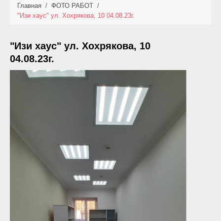
Главная
/
ФОТО РАБОТ
/
КАТАЛОГ
"Изи хаус" ул. Хохрякова, 10 04.08.23г.
НОВИНКИ
"Изи хаус" ул. Хохрякова, 10
АКЦИИ
04.08.23г.
ФОТО РАБОТ
УСЛУГИ
ОПЛАТА
КОНТАКТЫ