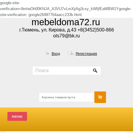
google-site-
verification=9mIwOh00KNJA_A3VU7vLmXjiAg3cxy_kWfjfEaMBW1Ygoogle-
site-verification: google26997764aacc233b.html
mebeldoma72.ru
г.Тюмень, ул. Кирова, д.43 +8(3452)500-866
ols79@bk.ru
Вход
Регистрация
Корзина товаров пуста
меню
ГЛАВНАЯ