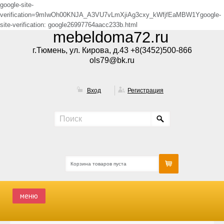
google-site-
verification=9mIwOh00KNJA_A3VU7vLmXjiAg3cxy_kWfjfEaMBW1Ygoogle-
site-verification: google26997764aacc233b.html
mebeldoma72.ru
г.Тюмень, ул. Кирова, д.43 +8(3452)500-866
ols79@bk.ru
Вход
Регистрация
Корзина товаров пуста
меню
ГЛАВНАЯ