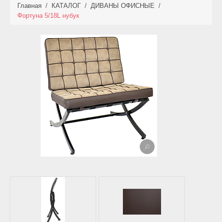
Главная
/
КАТАЛОГ
/
ДИВАНЫ ОФИСНЫЕ
/
КАТАЛОГ
Фортуна 5/18L нубук
НОВИНКИ
АКЦИИ
ФОТО РАБОТ
УСЛУГИ
ОПЛАТА
КОНТАКТЫ