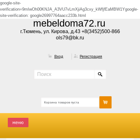
google-site-
verification=9mIwOh00KNJA_A3VU7vLmXjiAg3cxy_kWfjfEaMBW1Ygoogle-
site-verification: google26997764aacc233b.html
mebeldoma72.ru
г.Тюмень, ул. Кирова, д.43 +8(3452)500-866
ols79@bk.ru
Вход
Регистрация
Корзина товаров пуста
меню
ГЛАВНАЯ