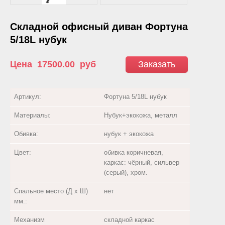
Складной офисный диван Фортуна
5/18L нубук
Цена
17500.00
руб
Заказать
Артикул:
Фортуна 5/18L нубук
Материалы:
Нубук+экокожа, металл
Обивка:
нубук + экокожа
Цвет:
обивка коричневая,
каркас: чёрный, сильвер
(серый), хром.
Спальное место (Д х Ш)
нет
мм.:
Механизм
складной каркас