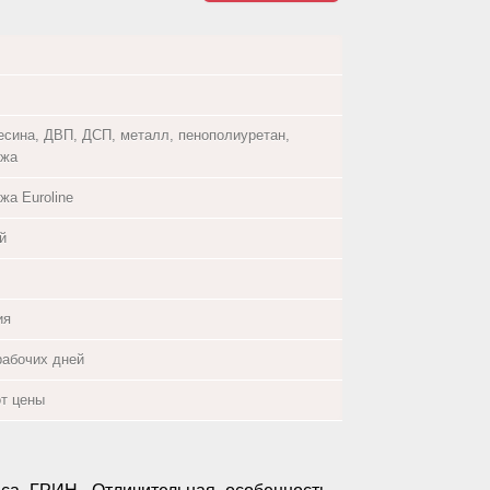
есина, ДВП, ДСП, металл, пенополиуретан,
ожа
жа Euroline
й
ия
рабочих дней
от цены