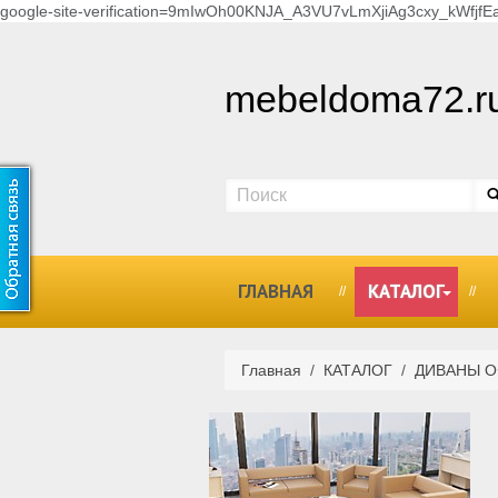
google-site-verification=9mIwOh00KNJA_A3VU7vLmXjiAg3cxy_kWfjfEa
mebeldoma72.r
ГЛАВНАЯ
КАТАЛОГ
Главная
/
КАТАЛОГ
/
ДИВАНЫ 