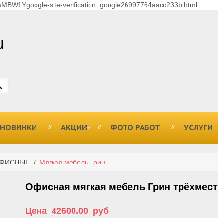
MBW1Ygoogle-site-verification: google26997764aacc233b.html
u
НОВИНКИ
АКЦИИ
ФОТО РАБОТ
УСЛУГИ
ОФИСНЫЕ
/
Мягкая мебель Грин
Офисная мягкая мебель Грин трёхмест
Цена
42600.00
руб