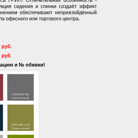
са ГРИН. Отличительная особенность -
укция сидения и спинки создаёт эффект
олнением обеспечивают непревзойдённый
ла офисного или торгового центра.
 руб.
 руб.
ацию и № обивки!