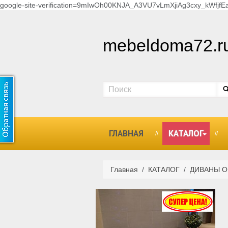
google-site-verification=9mIwOh00KNJA_A3VU7vLmXjiAg3cxy_kWfjfEa
mebeldoma72.r
ГЛАВНАЯ
КАТАЛОГ
Главная
/
КАТАЛОГ
/
ДИВАНЫ 