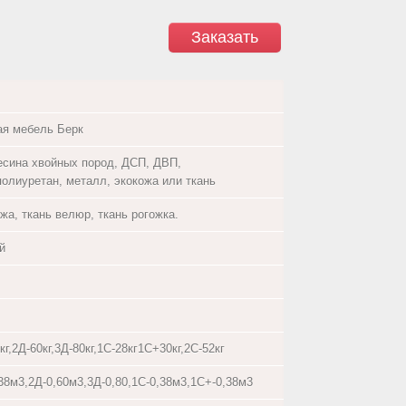
Заказать
ая мебель Берк
есина хвойных пород, ДСП, ДВП,
полиуретан, металл, экокожа или ткань
жа, ткань велюр, ткань рогожка.
й
кг,2Д-60кг,3Д-80кг,1С-28кг1С+30кг,2С-52кг
38м3,2Д-0,60м3,3Д-0,80,1С-0,38м3,1С+-0,38м3