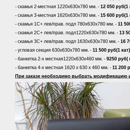
- скамья 2-местная 1220х630х780 мм. -
12 050 руб(1 
- скамья 3-местная 1620х630х780 мм. -
15 600 руб(1 
- скамья 1С+ лев/прав. подл 780х630х780 мм. -
11 50
- скамья 2С+ лев/прав. подл1220х630х780 мм. -
13 5
- скамья 3С+ лев/прав. подл 1630х630х780 мм. -
16 7
- угловая секция 630х630х780 мм. -
11 500 руб(1 кат
- банкетка 2-х местная1220х630х460 мм. -
9250 руб( 
- банкетка 4-х местная 1620 х 630 х 460 мм. -
11 200 р
При заказе необходимо выбрать модификацию и