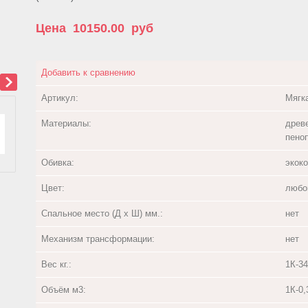
Цена
10150.00
руб
Добавить к сравнению
Артикул:
Мягк
Материалы:
древ
пено
Обивка:
экоко
Цвет:
любо
Спальное место (Д х Ш) мм.:
нет
Механизм трансформации:
нет
Вес кг.:
1К-34
Объём м3:
1К-0,