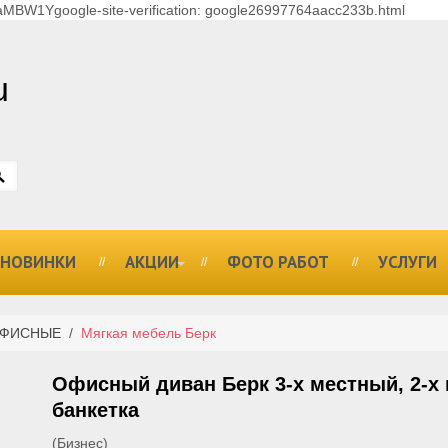
MBW1Ygoogle-site-verification: google26997764aacc233b.html
u
НОВИНКИ
АКЦИИ
ФОТО РАБОТ
УСЛУГИ
ОФИСНЫЕ
/
Мягкая мебель Берк
Офисный диван Берк 3-х местный, 2-х 
банкетка
(Бизнес)