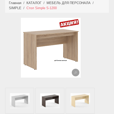
Главная
/
КАТАЛОГ
/
МЕБЕЛЬ ДЛЯ ПЕРСОНАЛА
/
КАТАЛОГ
SIMPLE
/
Стол Simple S-1200
НОВИНКИ
АКЦИИ
ФОТО РАБОТ
УСЛУГИ
ОПЛАТА
КОНТАКТЫ