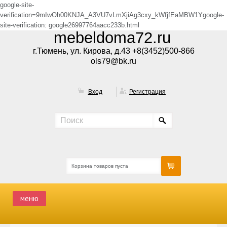
google-site-
verification=9mIwOh00KNJA_A3VU7vLmXjiAg3cxy_kWfjfEaMBW1Ygoogle-
site-verification: google26997764aacc233b.html
mebeldoma72.ru
г.Тюмень, ул. Кирова, д.43 +8(3452)500-866
ols79@bk.ru
Вход
Регистрация
Корзина товаров пуста
меню
ГЛАВНАЯ