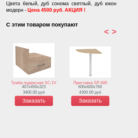
Цвета белый, дуб сонома светлый, дуб юкон
модерн -
Цена 4500 руб. АКЦИЯ !
С этим товаром покупают
<
>
Тумба подвесная SC-1V
Приставка SP-600
Тумба 
407х450х323
600х600х760
4
3400.00
руб
4300.00
руб
5
Заказать
Заказать
З