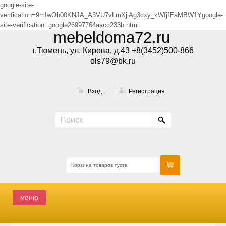
google-site-
verification=9mIwOh00KNJA_A3VU7vLmXjiAg3cxy_kWfjfEaMBW1Ygoogle-
site-verification: google26997764aacc233b.html
mebeldoma72.ru
г.Тюмень, ул. Кирова, д.43 +8(3452)500-866
ols79@bk.ru
Вход
Регистрация
Корзина товаров пуста
меню
ГЛАВНАЯ