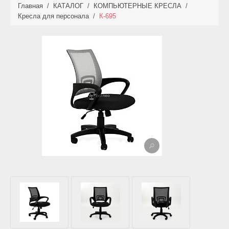
Главная
/
КАТАЛОГ
/
КОМПЬЮТЕРНЫЕ КРЕСЛА
/
КАТАЛОГ
Кресла для персонала
/
К-695
НОВИНКИ
АКЦИИ
ФОТО РАБОТ
УСЛУГИ
ОПЛАТА
КОНТАКТЫ