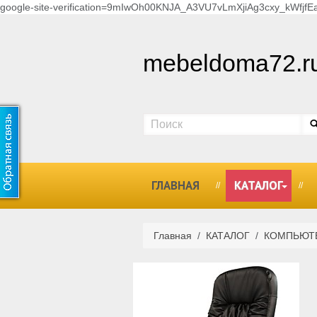
google-site-verification=9mIwOh00KNJA_A3VU7vLmXjiAg3cxy_kWfjfEa
mebeldoma72.r
ГЛАВНАЯ
КАТАЛОГ
Главная
/
КАТАЛОГ
/
КОМПЬЮТ