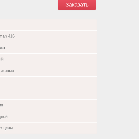
Заказать
rman 416
ожа
ый
тиковые
ия
дней
от цены