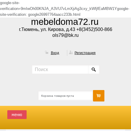
google-site-
verification=9mIwOh00KNJA_A3VU7vLmXjiAg3cxy_kWfjfEaMBW1Ygoogle-
site-verification: google26997764aacc233b.html
mebeldoma72.ru
г.Тюмень, ул. Кирова, д.43 +8(3452)500-866
ols79@bk.ru
Вход
Регистрация
Корзина товаров пуста
меню
ГЛАВНАЯ