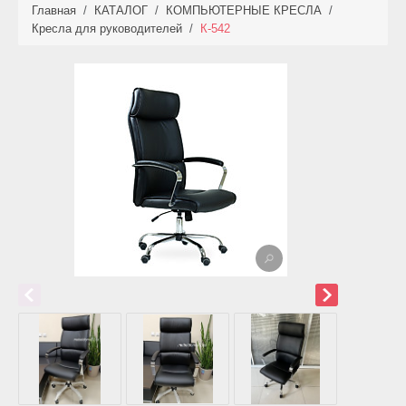
Главная
/
КАТАЛОГ
/
КОМПЬЮТЕРНЫЕ КРЕСЛА
/
КАТАЛОГ
Кресла для руководителей
/
К-542
НОВИНКИ
АКЦИИ
ФОТО РАБОТ
УСЛУГИ
ОПЛАТА
КОНТАКТЫ