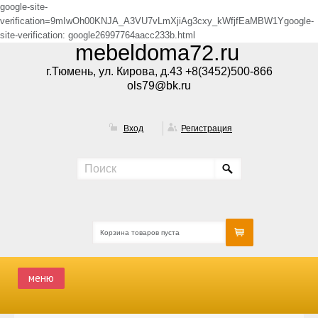
google-site-
verification=9mIwOh00KNJA_A3VU7vLmXjiAg3cxy_kWfjfEaMBW1Ygoogle-
site-verification: google26997764aacc233b.html
mebeldoma72.ru
г.Тюмень, ул. Кирова, д.43 +8(3452)500-866
ols79@bk.ru
Вход
Регистрация
Корзина товаров пуста
меню
ГЛАВНАЯ