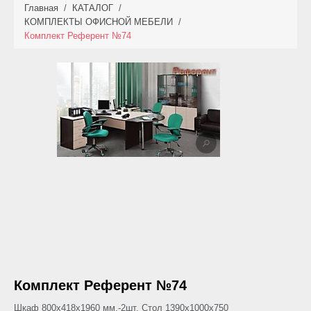
Главная
/
КАТАЛОГ
/
КАТАЛОГ
КОМПЛЕКТЫ ОФИСНОЙ МЕБЕЛИ
/
Комплект Референт №74
НОВИНКИ
АКЦИИ
ФОТО РАБОТ
УСЛУГИ
ОПЛАТА
КОНТАКТЫ
Комплект Референт №74
Шкаф 800х418х1960 мм.-2шт. Стол 1390х1000х750