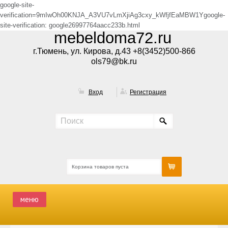
google-site-
verification=9mIwOh00KNJA_A3VU7vLmXjiAg3cxy_kWfjfEaMBW1Ygoogle-
site-verification: google26997764aacc233b.html
mebeldoma72.ru
г.Тюмень, ул. Кирова, д.43 +8(3452)500-866
ols79@bk.ru
Вход
Регистрация
Корзина товаров пуста
меню
ГЛАВНАЯ