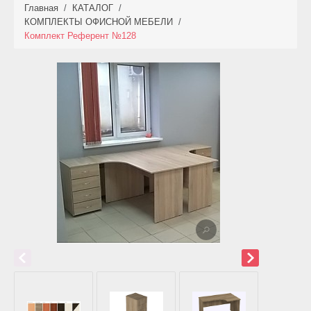
Главная
/
КАТАЛОГ
/
КАТАЛОГ
КОМПЛЕКТЫ ОФИСНОЙ МЕБЕЛИ
/
Комплект Референт №128
НОВИНКИ
АКЦИИ
ФОТО РАБОТ
УСЛУГИ
ОПЛАТА
КОНТАКТЫ