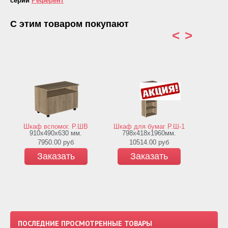
серии
Референт
С этим товаром покупают
<
>
Шкаф д
Шкаф вспомог. Р.ШВ
Шкаф для бумаг Р.Ш-1
800х418
910х490х630 мм.
798х418х1960мм.
бук, 
7950.00
руб
10514.00
руб
1
Заказать
Заказать
З
ПОСЛЕДНИЕ ПРОСМОТРЕННЫЕ ТОВАРЫ