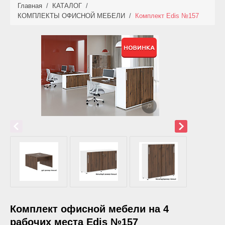
Главная
/
КАТАЛОГ
/
КАТАЛОГ
КОМПЛЕКТЫ ОФИСНОЙ МЕБЕЛИ
/
Комплект Edis №157
НОВИНКИ
АКЦИИ
ФОТО РАБОТ
УСЛУГИ
ОПЛАТА
КОНТАКТЫ
Комплект офисной мебели на 4
рабочих места Edis №157