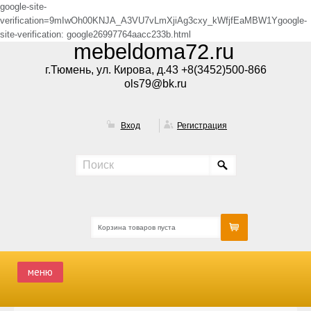
google-site-
verification=9mIwOh00KNJA_A3VU7vLmXjiAg3cxy_kWfjfEaMBW1Ygoogle-
site-verification: google26997764aacc233b.html
mebeldoma72.ru
г.Тюмень, ул. Кирова, д.43 +8(3452)500-866
ols79@bk.ru
Вход
Регистрация
Корзина товаров пуста
меню
ГЛАВНАЯ