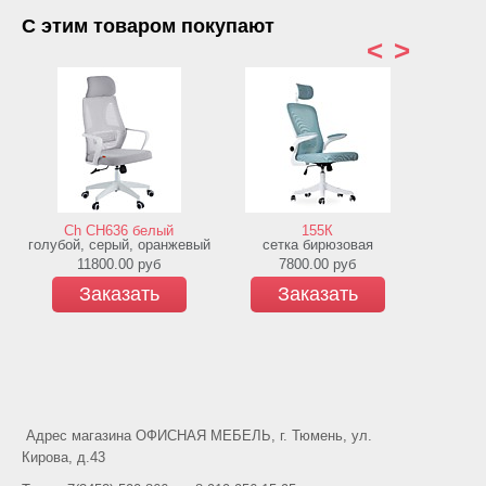
С этим товаром покупают
<
>
Ch CH636 белый
155К
Cha
голубой, серый, оранжевый
сетка бирюзовая
чё
11800.00
руб
7800.00
руб
1
Заказать
Заказать
З
Адрес магазина ОФИСНАЯ МЕБЕЛЬ, г. Тюмень, ул.
Кирова, д.43