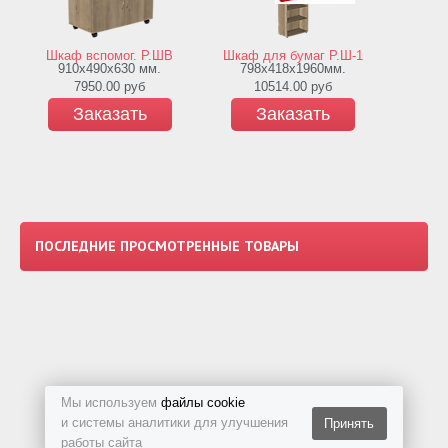
Шкаф дл
Шкаф вспомог. Р.ШВ
Шкаф для бумаг Р.Ш-1
798х418
910х490х630 мм.
798х418х1960мм.
то
7950.00
руб
10514.00
руб
2
Заказать
Заказать
З
ПОСЛЕДНИЕ ПРОСМОТРЕННЫЕ ТОВАРЫ
Мы используем
файлы cookie
и системы аналитики для улучшения
Принять
работы сайта