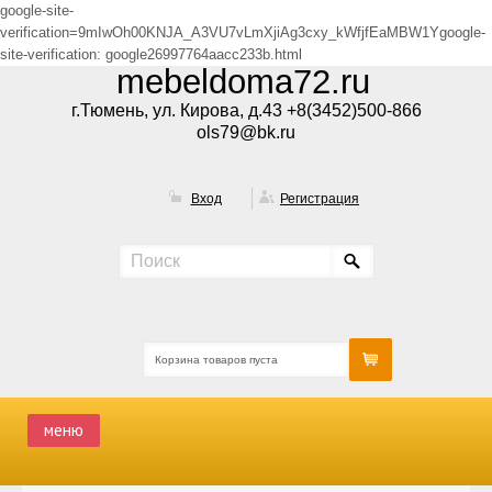
google-site-
verification=9mIwOh00KNJA_A3VU7vLmXjiAg3cxy_kWfjfEaMBW1Ygoogle-
site-verification: google26997764aacc233b.html
mebeldoma72.ru
г.Тюмень, ул. Кирова, д.43 +8(3452)500-866
ols79@bk.ru
Вход
Регистрация
Корзина товаров пуста
меню
ГЛАВНАЯ