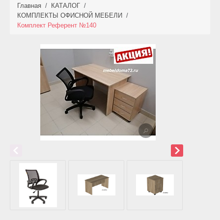
Главная
/
КАТАЛОГ
/
КАТАЛОГ
КОМПЛЕКТЫ ОФИСНОЙ МЕБЕЛИ
/
Комплект Референт №140
НОВИНКИ
АКЦИИ
ФОТО РАБОТ
УСЛУГИ
ОПЛАТА
КОНТАКТЫ