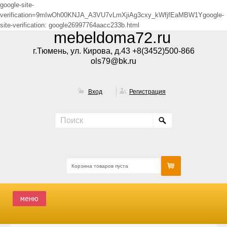
google-site-
verification=9mIwOh00KNJA_A3VU7vLmXjiAg3cxy_kWfjfEaMBW1Ygoogle-
site-verification: google26997764aacc233b.html
mebeldoma72.ru
г.Тюмень, ул. Кирова, д.43 +8(3452)500-866
ols79@bk.ru
Вход
Регистрация
Корзина товаров пуста
меню
ГЛАВНАЯ