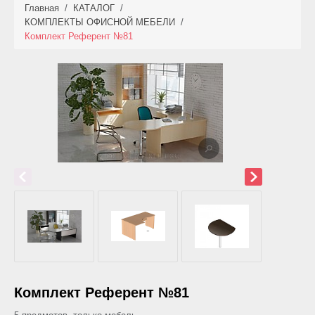
Главная
/
КАТАЛОГ
/
КАТАЛОГ
КОМПЛЕКТЫ ОФИСНОЙ МЕБЕЛИ
/
Комплект Референт №81
НОВИНКИ
АКЦИИ
ФОТО РАБОТ
УСЛУГИ
ОПЛАТА
КОНТАКТЫ
Комплект Референт №81