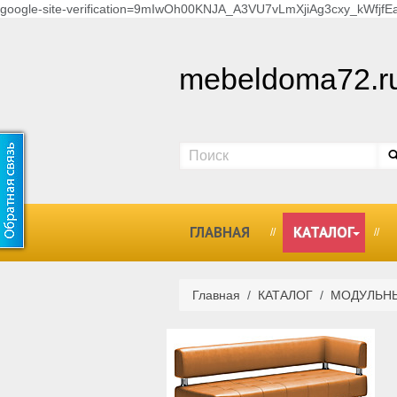
google-site-verification=9mIwOh00KNJA_A3VU7vLmXjiAg3cxy_kWfjfEa
mebeldoma72.r
ГЛАВНАЯ
КАТАЛОГ
Главная
/
КАТАЛОГ
/
МОДУЛЬН