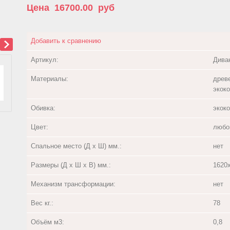
Цена
16700.00
руб
Добавить к сравнению
Артикул:
Дива
Материалы:
древ
экок
Обивка:
экоко
Цвет:
любо
Спальное место (Д х Ш) мм.:
нет
Размеры (Д х Ш х В) мм.:
1620
Механизм трансформации:
нет
Вес кг.:
78
Объём м3:
0,8