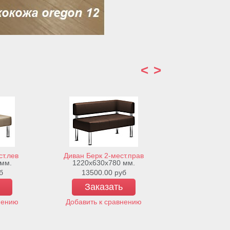
<
>
ст.лев
Диван Берк 2-мест.прав
Диван Берк
 мм.
1220х630х780 мм.
1620х630
б
13500.00
руб
15600.
Заказать
Зака
нению
Добавить к сравнению
Добавить к