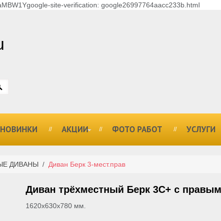
MBW1Ygoogle-site-verification: google26997764aacc233b.html
u
НОВИНКИ
АКЦИИ
ФОТО РАБОТ
УСЛУГИ
ЫЕ ДИВАНЫ
/
Диван Берк 3-мест.прав
Диван трёхместный Берк 3С+ с правы
1620х630х780 мм.