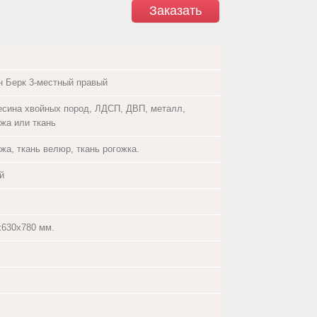
Заказать
н Берк 3-местный правый
есина хвойных пород, ЛДСП, ДВП, металл,
ожа или ткань
жа, ткань велюр, ткань рогожка.
й
х630х780 мм.