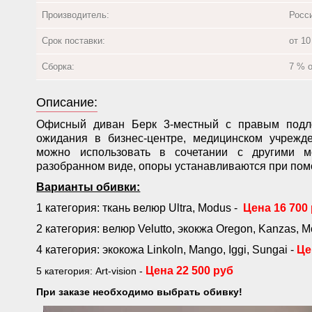
Производитель:
Росс
Срок поставки:
от 10
Сборка:
7 % 
Описание:
Офисный диван Берк 3-местный с правым подл
ожидания в бизнес-центре, медицинском учрежд
можно использовать в сочетании с другими м
разобранном виде, опоры устанавливаются при по
Варианты обивки:
1 категория: ткань велюр Ultra, Modus -
Цена 16 700
2 категория: велюр Velutto, экокжа Oregon, Kanzas, M
4 категория: экокожа Linkoln, Mango, Iggi, Sungai -
Це
Цена 22 500 руб
5 категория: Art-vision -
При заказе необходимо выбрать обивку!