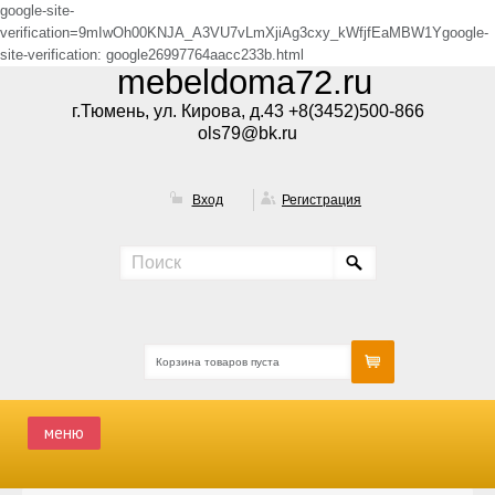
google-site-
verification=9mIwOh00KNJA_A3VU7vLmXjiAg3cxy_kWfjfEaMBW1Ygoogle-
site-verification: google26997764aacc233b.html
mebeldoma72.ru
г.Тюмень, ул. Кирова, д.43 +8(3452)500-866
ols79@bk.ru
Вход
Регистрация
Корзина товаров пуста
меню
ГЛАВНАЯ