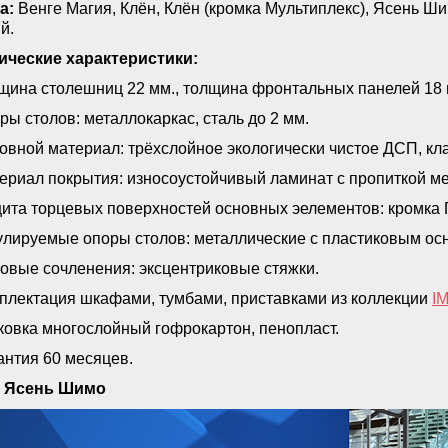
а:
Венге Магия, Клён, Клён (кромка Мультиплекс), Ясень Ш
й.
ические характеристики:
лщина столешниц 22 мм., толщина фронтальных панелей 18 
ры столов: металлокаркас, сталь до 2 мм.
новной материал: трёхслойное экологически чистое ДСП, кл
териал покрытия: износоустойчивый ламинат с пропиткой 
щита торцевых поверхностей основных эелементов: кромка П
гулируемые опоры столов: металлические с пластиковым осн
ловые сочленения: эксцентриковые стяжки.
мплектация шкафами, тумбами, приставками из коллекции
I
аковка многослойный гофрокартон, пенопласт.
антия 60 месяцев.
 Ясень Шимо