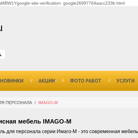
MBW1Ygoogle-site-verification: google26997764aacc233b.html
u
НОВИНКИ
АКЦИИ
ФОТО РАБОТ
УСЛУГИ
ЛЯ ПЕРСОНАЛА
/
IMAGO-M
сная мебель IMAGO-M
ль для персонала серии Имаго-М - это современная мебель