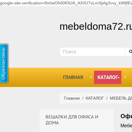
google-site-verification=9mIwOh00KNJA_A3VU7vLmXjiAg3cxy_kWfjfEa
mebeldoma72.r
ГЛАВНАЯ
КАТАЛОГ
Главная
/
КАТАЛОГ
/
МЕБЕЛЬ Д
Офи
ВЕШАЛКИ ДЛЯ ОФИСА И
ДОМА
Мебе