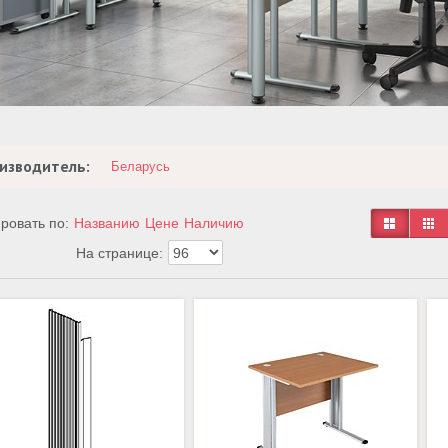
изводитель:
Беларусь
ровать по:
Названию
Цене
Наличию
На странице: