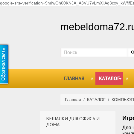
google-site-verification=9mIwOh00KNJA_A3VU7vLmXjiAg3cxy_kWfjfEa
mebeldoma72.r
ГЛАВНАЯ
КАТАЛОГ
Главная
/
КАТАЛОГ
/
КОМПЬЮТ
Игр
ВЕШАЛКИ ДЛЯ ОФИСА И
ДОМА
Для 
комп