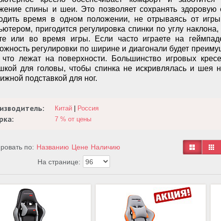
жение спины и шеи. Это позволяет сохранять здоровую 
одить время в одном положении, не отрываясь от игры
ьютером, пригодится регулировка спинки по углу наклона
те или во время игры. Если часто играете на геймпад
ожность регулировки по ширине и диагонали будет преимуще
, что лежат на поверхности. Большинство игровых кре
шкой для головы, чтобы спинка не искривлялась и шея н
ижной подставкой для ног.
изводитель:
Китай
|
Россия
рка:
7 % от цены
ровать по:
Названию
Цене
Наличию
На странице: