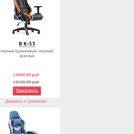
B К-53
чёрный/оранжевый, чёрный/
красный
14400.00
руб
18100.00
руб
Заказать
Добавить к сравнению