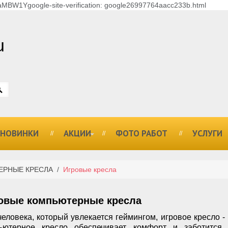
MBW1Ygoogle-site-verification: google26997764aacc233b.html
u
НОВИНКИ
АКЦИИ
ФОТО РАБОТ
УСЛУГИ
ЕРНЫЕ КРЕСЛА
/
Игровые кресла
овые компьютерные кресла
человека, который увлекается геймингом, игровое кресло -
ьютерное кресло обеспечивает комфорт и заботится