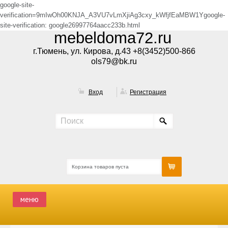
google-site-
verification=9mIwOh00KNJA_A3VU7vLmXjiAg3cxy_kWfjfEaMBW1Ygoogle-
site-verification: google26997764aacc233b.html
mebeldoma72.ru
г.Тюмень, ул. Кирова, д.43 +8(3452)500-866
ols79@bk.ru
Вход
Регистрация
Корзина товаров пуста
меню
ГЛАВНАЯ