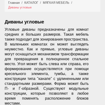
Главная
/
КАТАЛОГ
/
МЯГКАЯ МЕБЕЛЬ
/
КАТАЛОГ
Диваны угловые
НОВИНКИ
Диваны угловые
АКЦИИ
Угловые диваны предназначены для комнат
средних и больших размеров. Такая мебель
ФОТО РАБОТ
также подходит для зонирования пространства.
В маленьких комнатах он может выглядеть
УСЛУГИ
неуместно. Как и прямые, угловые диваны
могут оснащаться механизмом трансформации
ОПЛАТА
для превращения в полноценное спальное
место. Угол может быть слева или справа, его
формирование осуществляется при помощи
КОНТАКТЫ
кресельного элемента, тумбы, а также
конструкции типа "канапе" с удлиненными или
стандартными размерами. Форма может быть
П- и Г-образной. Существуют модульные
конструкции, которые позволяют в любое
время поменять расположение блоков
местами.