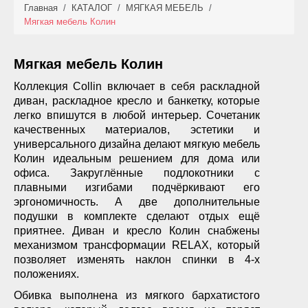
Главная
/
КАТАЛОГ
/
МЯГКАЯ МЕБЕЛЬ
/
КАТАЛОГ
Мягкая мебель Колин
НОВИНКИ
Мягкая мебель Колин
АКЦИИ
Коллекция Collin включает в себя раскладной
диван, раскладное кресло и банкетку, которые
ФОТО РАБОТ
легко впишутся в любой интерьер. Сочетаник
качественных материалов, эстетики и
УСЛУГИ
универсального дизайна делают мягкую мебель
Колин идеальным решением для дома или
ОПЛАТА
офиса. Закруглённые подлокотники с
плавными изгибами подчёркивают его
эргономичность. А две дополнительные
КОНТАКТЫ
подушки в комплекте сделают отдых ещё
приятнее. Диван и кресло Колин снабжены
механизмом трансформации RELAX, который
позволяет изменять наклон спинки в 4-х
положениях.
Обивка выполнена из мягкого бархатистого