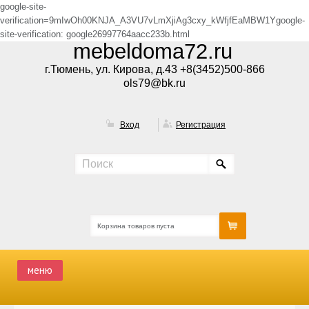
google-site-
verification=9mIwOh00KNJA_A3VU7vLmXjiAg3cxy_kWfjfEaMBW1Ygoogle-
site-verification: google26997764aacc233b.html
mebeldoma72.ru
г.Тюмень, ул. Кирова, д.43 +8(3452)500-866
ols79@bk.ru
Вход
Регистрация
Корзина товаров пуста
меню
ГЛАВНАЯ